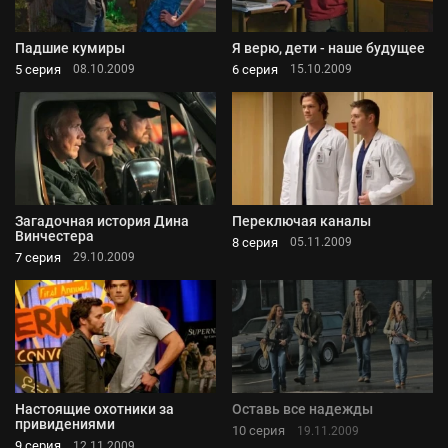
Падшие кумиры
Я верю, дети - наше будущее
5 серия
6 серия
08.10.2009
15.10.2009
Загадочная история Дина
Переключая каналы
Винчестера
8 серия
05.11.2009
7 серия
29.10.2009
Настоящие охотники за
Оставь все надежды
привидениями
10 серия
19.11.2009
9 серия
12.11.2009